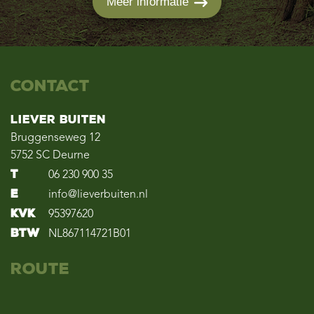
Meer informatie
Contact
Liever Buiten
Bruggenseweg 12
5752 SC Deurne
T
06 230 900 35
E
info@lieverbuiten.nl
KvK
95397620
BTW
NL867114721B01
Route