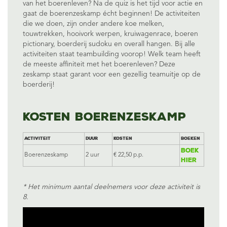
van het boerenleven? Na de quiz is het tijd voor actie en
gaat de boerenzeskamp écht beginnen! De activiteiten
die we doen, zijn onder andere koe melken,
touwtrekken, hooivork werpen, kruiwagenrace, boeren
pictionary, boerderij sudoku en overall hangen. Bij alle
activiteiten staat teambuilding voorop! Welk team heeft
de meeste affiniteit met het boerenleven? Deze
zeskamp staat garant voor een gezellig
teamuitje
op de
boerderij!
Kosten boerenzeskamp
Activiteit
Duur
Kosten
Boeken
Boek
Boerenzeskamp
2 uur
€ 22,50 p.p.
hier
* Het minimum aantal deelnemers voor deze activiteit is
8.