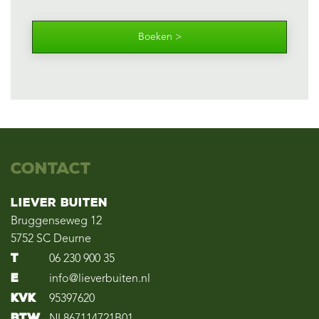
Boeken >
Contact
Liever Buiten
Bruggenseweg 12
5752 SC Deurne
T
06 230 900 35
E
info@lieverbuiten.nl
KvK
95397620
BTW
NL867114721B01