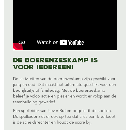
De boerenzeskamp is
voor iedereen!
De activiteiten van de boerenzeskamp zijn geschikt voor
jong en oud. Dat maakt het uitermate geschikt voor een
bedrijfsuitje
of
familiedag
. Met de boerenzeskamp
beleef je volop actie en plezier en wordt er volop aan de
teambuilding gewerkt!
Een spelleider van Liever Buiten begeleidt de spellen.
De spelleider ziet er ook op toe dat alles eerlijk verloopt,
is de scheidsrechter en houdt de score bij.