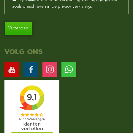
zoals omschreven in de privacy verklaring.
Alternative:
Volg ons