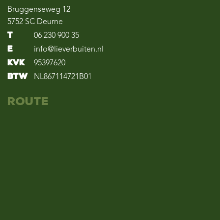
Bruggenseweg 12
5752 SC Deurne
T
06 230 900 35
E
info@lieverbuiten.nl
KvK
95397620
BTW
NL867114721B01
Route