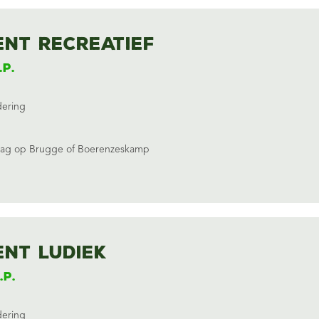
nt Recreatief
.p.
dering
mag op Brugge
of
Boerenzeskamp
nt Ludiek
.p.
dering