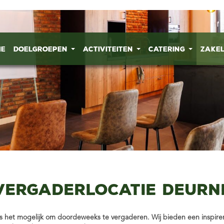
me
Doelgroepen
Activiteiten
Catering
Zake
Vergaderlocatie Deurn
s het mogelijk om doordeweeks te vergaderen. Wij bieden een inspirer