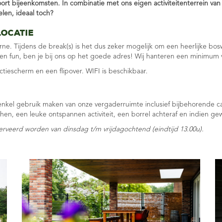
soort bijeenkomsten. In combinatie met ons eigen activiteitenterrein v
len, ideaal toch?
locatie
urne. Tijdens de break(s) is het dus zeker mogelijk om een heerlijke 
 en fun, ben je bij ons op het goede adres! Wij hanteren een minimum 
iescherm en een flipover. WIFI is beschikbaar.
nkel gebruik maken van onze vergaderruimte inclusief bijbehorende cat
en, een leuke ontspannen activiteit, een borrel achteraf en indien g
veerd worden van dinsdag t/m vrijdagochtend (eindtijd 13.00u).