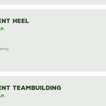
nt heel
.p.
dering
nt Teambuilding
.p.