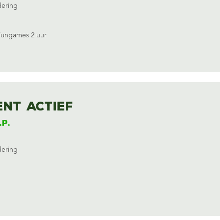
dering
Fungames 2 uur
nt Actief
.p.
dering