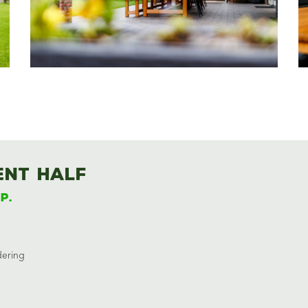
nt half
p.
dering