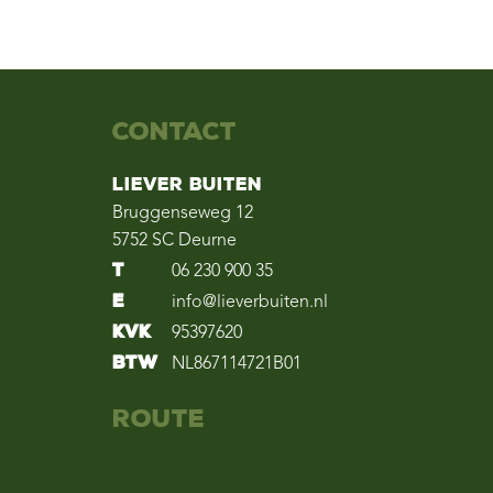
Contact
Liever Buiten
Bruggenseweg 12
5752 SC Deurne
T
06 230 900 35
E
info@lieverbuiten.nl
KvK
95397620
BTW
NL867114721B01
Route